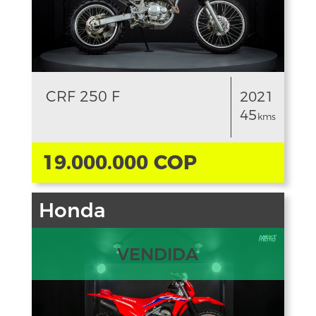
CRF 250 F
2021
45
kms
19.000.000 COP
Honda
VENDIDA