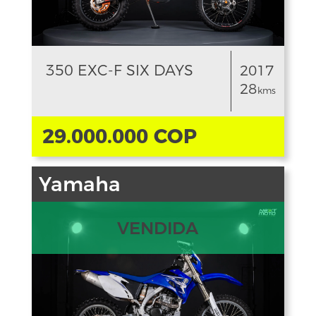
350 EXC-F SIX DAYS
2017
28
kms
29.000.000 COP
Yamaha
VENDIDA