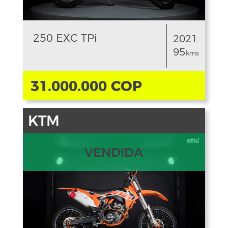
250 EXC TPi
2021
95
kms
31.000.000 COP
KTM
VENDIDA