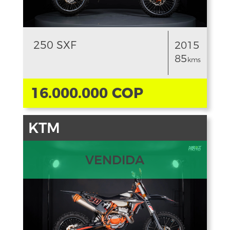
250 SXF
2015
85
kms
16.000.000 COP
KTM
VENDIDA