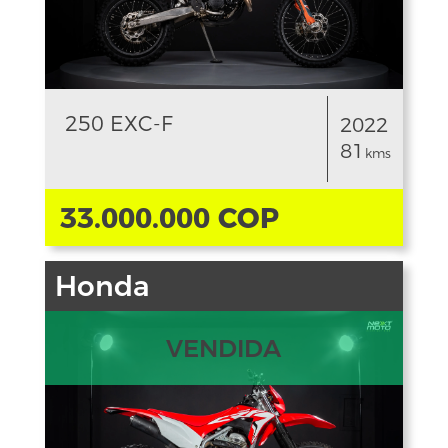
250 EXC-F
2022
81
kms
33.000.000 COP
Honda
VENDIDA