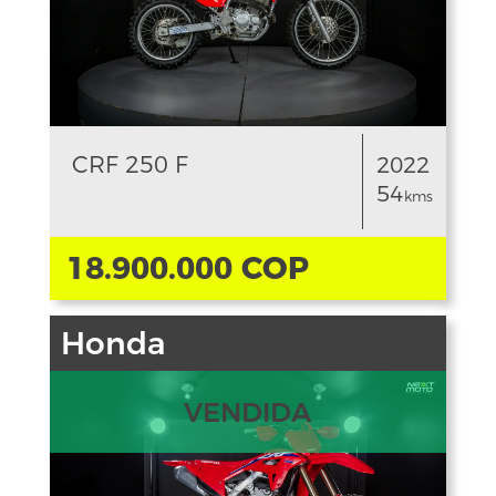
CRF 250 F
2022
54
kms
18.900.000 COP
Honda
VENDIDA