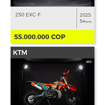
250 EXC-F
2025
54
kms
55.000.000 COP
KTM