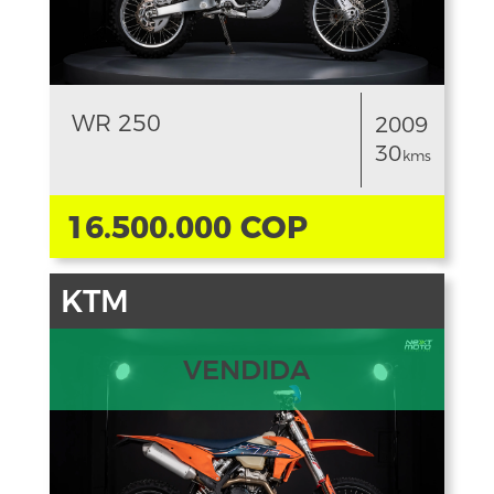
WR 250
2009
30
kms
16.500.000 COP
KTM
VENDIDA